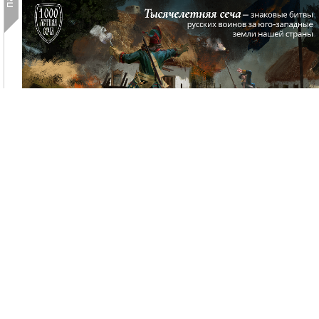
В России запущен новый интерактивный исторически
проект «Тысячелетняя сеча»:с его помощью можн
погрузиться в батальную историю юго-запада страны.
В рамках проекта «Тысячелетняя сеча» на специальн
сайте создано интерактивное 3D-арт-полотно,посвященн
истории сражений российской армии за юго-западны
земли нашей страны — от монголо-татарского нашеств
до специальной военной операции. Всего 7 значимы
эпизодов. Пользователиоказываются на одном и том 
поле битвы в южнорусском селе, меняются только эпох
облики...